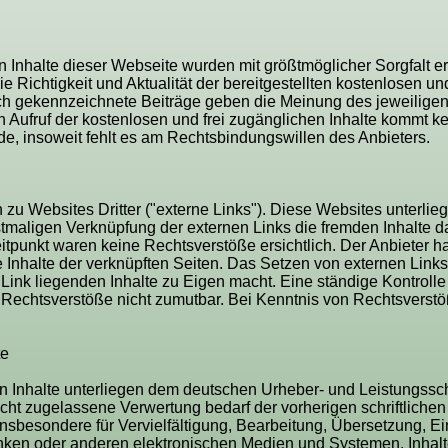
 Inhalte dieser Webseite wurden mit größtmöglicher Sorgfalt ers
 Richtigkeit und Aktualität der bereitgestellten kostenlosen und
h gekennzeichnete Beiträge geben die Meinung des jeweiligen
n Aufruf der kostenlosen und frei zugänglichen Inhalte kommt ke
e, insoweit fehlt es am Rechtsbindungswillen des Anbieters.
zu Websites Dritter ("externe Links"). Diese Websites unterlie
rstmaligen Verknüpfung der externen Links die fremden Inhalte d
unkt waren keine Rechtsverstöße ersichtlich. Der Anbieter hat 
 Inhalte der verknüpften Seiten. Das Setzen von externen Links 
Link liegenden Inhalte zu Eigen macht. Eine ständige Kontrolle 
 Rechtsverstöße nicht zumutbar. Bei Kenntnis von Rechtsverstö
te
ten Inhalte unterliegen dem deutschen Urheber- und Leistungss
cht zugelassene Verwertung bedarf der vorherigen schriftliche
 insbesondere für Vervielfältigung, Bearbeitung, Übersetzung, E
ken oder anderen elektronischen Medien und Systemen. Inhalte 