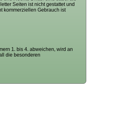
ter Seiten ist nicht gestattet und
cht kommerziellen Gebrauch ist
rn 1. bis 4. abweichen, wird an
all die besonderen