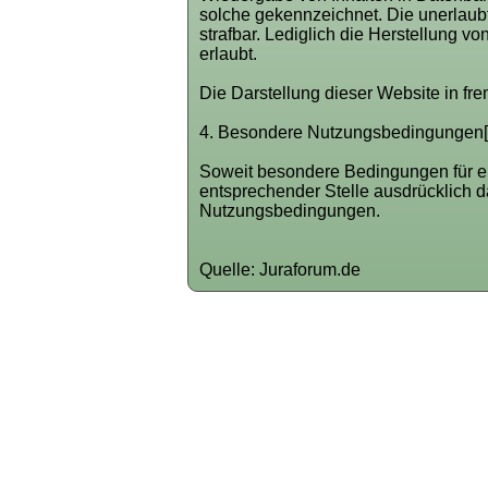
solche gekennzeichnet. Die unerlaubte
strafbar. Lediglich die Herstellung 
erlaubt.
Die Darstellung dieser Website in frem
4. Besondere Nutzungsbedingungen[
Soweit besondere Bedingungen für e
entsprechender Stelle ausdrücklich d
Nutzungsbedingungen.
Quelle: Juraforum.de