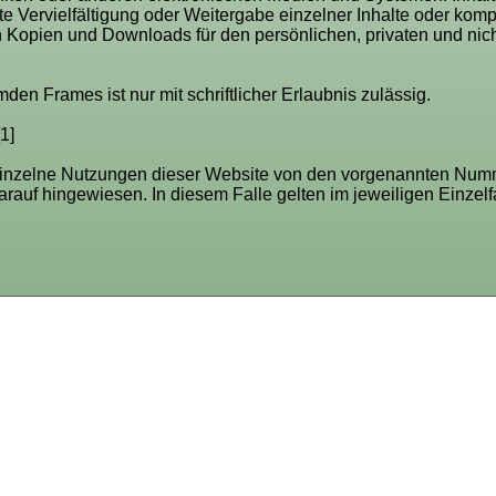
 Vervielfältigung oder Weitergabe einzelner Inhalte oder komplet
von Kopien und Downloads für den persönlichen, privaten und ni
den Frames ist nur mit schriftlicher Erlaubnis zulässig.
1]
inzelne Nutzungen dieser Website von den vorgenannten Numme
arauf hingewiesen. In diesem Falle gelten im jeweiligen Einzelf