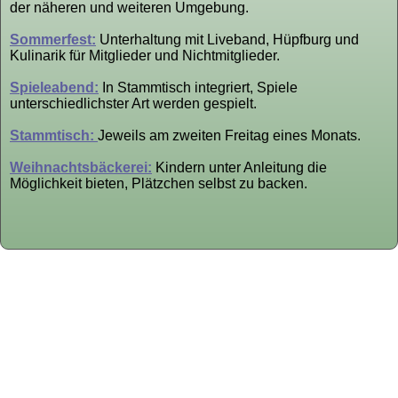
der näheren und weiteren Umgebung.
Sommerfest:
Unterhaltung mit Liveband, Hüpfburg und
Kulinarik für Mitglieder und Nichtmitglieder.
Spieleabend:
In Stammtisch integriert, Spiele
unterschiedlichster Art werden gespielt.
Stammtisch:
Jeweils am zweiten Freitag eines Monats.
Weihnachtsbäckerei:
Kindern unter Anleitung die
Möglichkeit bieten, Plätzchen selbst zu backen.